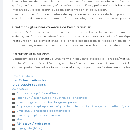
Confectionne des produits alimentaires variés pour les vendre au détail o
gibier, pâtisseries sucrées, pâtisseries charcutières, préparations à base de
Met en oeuvre des techniques de conservation et de cuisson.
Peut participer à la préparation de repas, de réceptions ou de banquets pou
des tâches de vente et de conseil à la clientèle, ainsi que la mise en pla
Conditions générales d'exercice de l'emploi/métier
L'emploi/métier s'exerce dans une entreprise artisanale, un restaurant, 
debout, parfois de manière isolée ou le plus souvent au sein d'une équ
restauration. Le contact avec la clientèle est possible à l'occasion de la 
horaires irréguliers, le travail en fin de semaine et les jours de fête sont f
Formation et expérience
L'apprentissage constitue une forme fréquente d'accès à l'emploi/métier.
traiteur" ou diplôme d'"employé-traiteur" obtenu en complément d'un C
(brevet professionnel ou brevet de maîtrise, stages de perfectionnement) f
Source : ANPE
Les fiches métiers les
plus populaires dans
ce secteur
Equipier / equipière d'hôtel
Hacheur / hacheuse (industrie de la viande)
Gérant / gérante de boulangerie-pâtisserie
Employé / employée technique de collectivité (hébergement collectif, soc
Employé / employée de buanderie
Boulanger-pâtissier-traiteur
Nez
Rôtisseur / rôtisseuse
Bagagiste (hôtel)