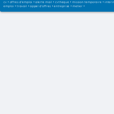
cv • offres d'emploi • alerte mail • cvtheque • mission temporaire • interi
emploi • travail • appel d'offres • entreprise • metier •