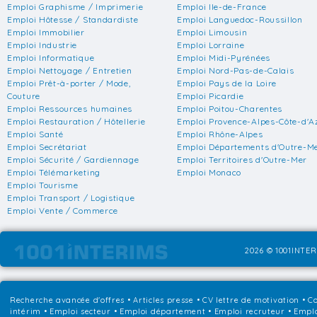
Emploi Graphisme / Imprimerie
Emploi Ile-de-France
Emploi Hôtesse / Standardiste
Emploi Languedoc-Roussillon
Emploi Immobilier
Emploi Limousin
Emploi Industrie
Emploi Lorraine
Emploi Informatique
Emploi Midi-Pyrénées
Emploi Nettoyage / Entretien
Emploi Nord-Pas-de-Calais
Emploi Prêt-à-porter / Mode,
Emploi Pays de la Loire
Couture
Emploi Picardie
Emploi Ressources humaines
Emploi Poitou-Charentes
Emploi Restauration / Hôtellerie
Emploi Provence-Alpes-Côte-d'A
Emploi Santé
Emploi Rhône-Alpes
Emploi Secrétariat
Emploi Départements d'Outre-M
Emploi Sécurité / Gardiennage
Emploi Territoires d'Outre-Mer
Emploi Télémarketing
Emploi Monaco
Emploi Tourisme
Emploi Transport / Logistique
Emploi Vente / Commerce
2026 © 1001INTER
Recherche avancée d'offres
•
Articles presse
•
CV lettre de motivation
•
Co
intérim
•
Emploi secteur
•
Emploi département
•
Emploi recruteur
•
Emplo