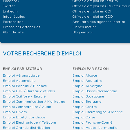
Facebook
Offres d'emploi en intérim
Twitter
Offres d'emploi en CDI intérimai
Linkedin
Offres d'emploi en CDI
Infos légales
Offres d'emploi en CDD
Partenaires
Annuaire des agences intérim
Presse et Partenariat
Fiches métier
Plan du site
Blog emploi
VOTRE RECHERCHE D'EMPLOI
EMPLOI PAR SECTEUR
EMPLOI PAR RÉGION
Emploi Aéronautique
Emploi Alsace
Emploi Automobile
Emploi Aquitaine
Emploi Banque / Finance
Emploi Auvergne
Emploi BTP / Bureau d'études
Emploi Basse-Normandie
Emploi Coiffure / Beauté
Emploi Bourgogne
Emploi Communication / Marketing
Emploi Bretagne
Emploi Comptabilité / Audit
Emploi Centre
Emploi Divers
Emploi Champagne-Ardenne
Emploi Droit / Juridique
Emploi Corse
Emploi Electronique / Télécom
Emploi Franche-Comté
Emploi Grande distribution
Emploi Haute-Normandie