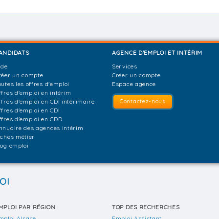
ANDIDATS
AGENCE D'EMPLOI ET INTÉRIM
ide
Services
réer un compte
Créer un compte
outes les offres d'emploi
Espace agence
ffres d'emploi en intérim
Contactez-nous
ffres d'emploi en CDI intérimaire
ffres d'emploi en CDI
ffres d'emploi en CDD
nnuaire des agences intérim
iches métier
log emploi
OI
MPLOI PAR RÉGION
TOP DES RECHERCHES
mploi Alsace
Emploi Assistant