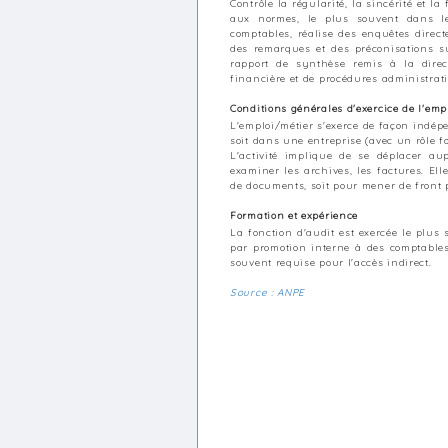
Contrôle la régularité, la sincérité et la
aux normes, le plus souvent dans le
comptables, réalise des enquêtes direc
des remarques et des préconisations s
rapport de synthèse remis à la direct
financière et de procédures administrati
Conditions générales d'exercice de l'emp
L'emploi/métier s'exerce de façon indépe
soit dans une entreprise (avec un rôle f
L'activité implique de se déplacer au
examiner les archives, les factures. Ell
de documents, soit pour mener de front 
Formation et expérience
La fonction d'audit est exercée le plus 
par promotion interne à des comptables
souvent requise pour l'accès indirect.
Source : ANPE