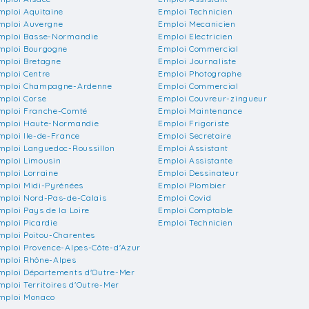
mploi Aquitaine
Emploi Technicien
mploi Auvergne
Emploi Mecanicien
mploi Basse-Normandie
Emploi Electricien
mploi Bourgogne
Emploi Commercial
mploi Bretagne
Emploi Journaliste
mploi Centre
Emploi Photographe
mploi Champagne-Ardenne
Emploi Commercial
mploi Corse
Emploi Couvreur-zingueur
mploi Franche-Comté
Emploi Maintenance
mploi Haute-Normandie
Emploi Frigoriste
mploi Ile-de-France
Emploi Secretaire
mploi Languedoc-Roussillon
Emploi Assistant
mploi Limousin
Emploi Assistante
mploi Lorraine
Emploi Dessinateur
mploi Midi-Pyrénées
Emploi Plombier
mploi Nord-Pas-de-Calais
Emploi Covid
mploi Pays de la Loire
Emploi Comptable
mploi Picardie
Emploi Technicien
mploi Poitou-Charentes
mploi Provence-Alpes-Côte-d'Azur
mploi Rhône-Alpes
mploi Départements d'Outre-Mer
mploi Territoires d'Outre-Mer
mploi Monaco