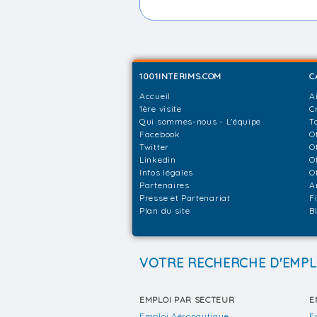
1001INTERIMS.COM
C
Accueil
A
1ère visite
C
Qui sommes-nous - L'équipe
T
Facebook
O
Twitter
O
Linkedin
O
Infos légales
O
Partenaires
A
Presse et Partenariat
F
Plan du site
B
VOTRE RECHERCHE D'EMPL
EMPLOI PAR SECTEUR
E
Emploi Aéronautique
E