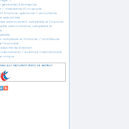
llège...)
e général(e) d'entreprise
t / intendante d'université
nt financier spécialisé / consultante
e spécialisée
ble administratif, comptable et financier
sable administrative, comptable et
re
ptable
ur comptable et financier / contrôleuse
e financière
 adjointe de direction
international / auditrice internationale
le unique
ises qui recrutent dans ce secteur