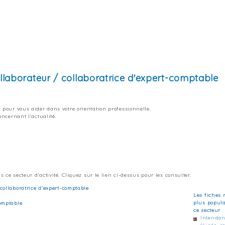
ollaborateur / collaboratrice d'expert-comptable
s
pour vous aider dans votre orientation professionnelle.
ncernant l'actualité.
 ce secteur d'activité. Cliquez sur le lien ci-dessus pour les consulter.
 collaboratrice d'expert-comptable
Les fiches 
plus popul
comptable
ce secteur
Intendan