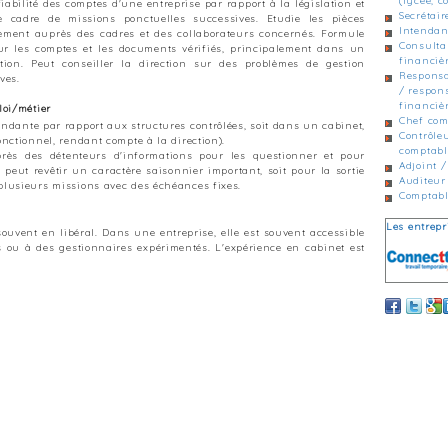
(lycée, co
 fiabilité des comptes d'une entreprise par rapport à la législation et
Secrétair
 cadre de missions ponctuelles successives. Etudie les pièces
Intendan
tement auprès des cadres et des collaborateurs concernés. Formule
Consulta
ur les comptes et les documents vérifiés, principalement dans un
financièr
ion. Peut conseiller la direction sur des problèmes de gestion
Responsa
ves.
/ respon
financiè
loi/métier
Chef com
ndante par rapport aux structures contrôlées, soit dans un cabinet,
Contrôle
onctionnel, rendant compte à la direction).
comptabl
près des détenteurs d'informations pour les questionner et pour
Adjoint /
e peut revêtir un caractère saisonnier important, soit pour la sortie
Auditeur 
plusieurs missions avec des échéances fixes.
Comptab
Les entrepr
souvent en libéral. Dans une entreprise, elle est souvent accessible
 ou à des gestionnaires expérimentés. L'expérience en cabinet est