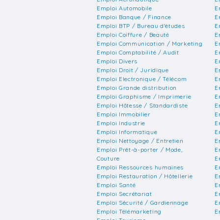
Emploi Automobile
E
Emploi Banque / Finance
E
Emploi BTP / Bureau d'études
E
Emploi Coiffure / Beauté
E
Emploi Communication / Marketing
E
Emploi Comptabilité / Audit
E
Emploi Divers
E
Emploi Droit / Juridique
E
Emploi Electronique / Télécom
E
Emploi Grande distribution
E
Emploi Graphisme / Imprimerie
E
Emploi Hôtesse / Standardiste
E
Emploi Immobilier
E
Emploi Industrie
E
Emploi Informatique
E
Emploi Nettoyage / Entretien
E
Emploi Prêt-à-porter / Mode,
E
Couture
E
Emploi Ressources humaines
E
Emploi Restauration / Hôtellerie
E
Emploi Santé
E
Emploi Secrétariat
E
Emploi Sécurité / Gardiennage
E
Emploi Télémarketing
E