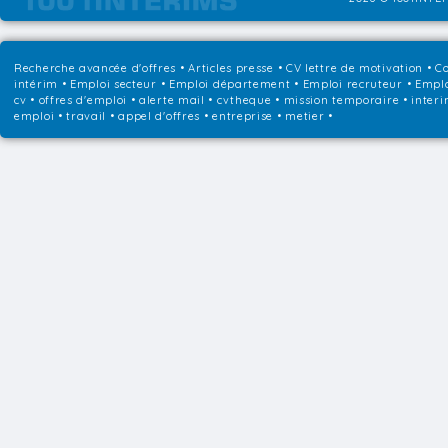
Recherche avancée d'offres
•
Articles presse
•
CV lettre de motivation
•
Co
intérim
•
Emploi secteur
•
Emploi département
•
Emploi recruteur
•
Emplo
cv • offres d'emploi • alerte mail • cvtheque • mission temporaire • interi
emploi • travail • appel d'offres • entreprise • metier •