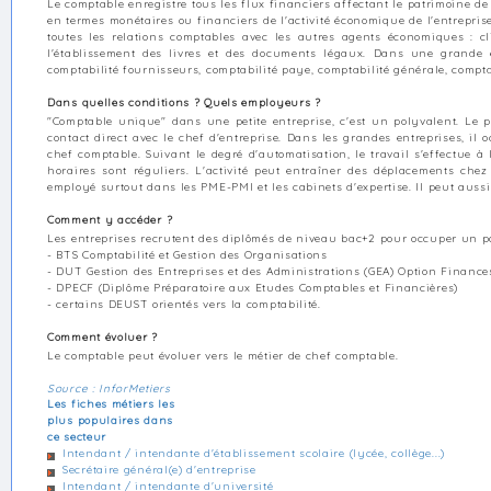
Le comptable enregistre tous les flux financiers affectant le patrimoine de l
en termes monétaires ou financiers de l'activité économique de l'entreprise 
toutes les relations comptables avec les autres agents économiques : cl
l'établissement des livres et des documents légaux. Dans une grande ent
comptabilité fournisseurs, comptabilité paye, comptabilité générale, compta
Dans quelles conditions ? Quels employeurs ?
"Comptable unique" dans une petite entreprise, c'est un polyvalent. Le p
contact direct avec le chef d'entreprise. Dans les grandes entreprises, il
chef comptable. Suivant le degré d'automatisation, le travail s'effectue 
horaires sont réguliers. L'activité peut entraîner des déplacements chez 
employé surtout dans les PME-PMI et les cabinets d'expertise. Il peut auss
Comment y accéder ?
Les entreprises recrutent des diplômés de niveau bac+2 pour occuper un po
- BTS Comptabilité et Gestion des Organisations
- DUT Gestion des Entreprises et des Administrations (GEA) Option Finance
- DPECF (Diplôme Préparatoire aux Etudes Comptables et Financières)
- certains DEUST orientés vers la comptabilité.
Comment évoluer ?
Le comptable peut évoluer vers le métier de chef comptable.
Source : InforMetiers
Les fiches métiers les
plus populaires dans
ce secteur
Intendant / intendante d'établissement scolaire (lycée, collège...)
Secrétaire général(e) d'entreprise
Intendant / intendante d'université