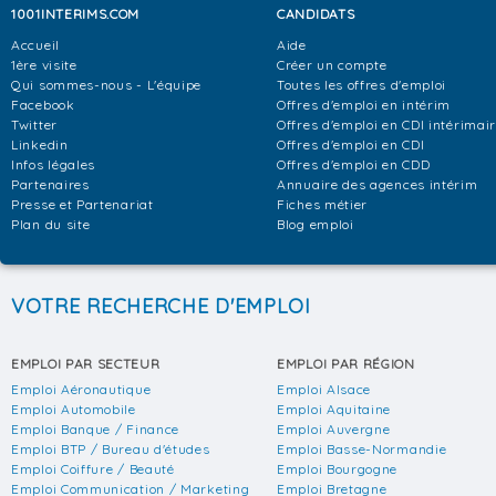
1001INTERIMS.COM
CANDIDATS
Accueil
Aide
1ère visite
Créer un compte
Qui sommes-nous - L'équipe
Toutes les offres d'emploi
Facebook
Offres d'emploi en intérim
Twitter
Offres d'emploi en CDI intérimai
Linkedin
Offres d'emploi en CDI
Infos légales
Offres d'emploi en CDD
Partenaires
Annuaire des agences intérim
Presse et Partenariat
Fiches métier
Plan du site
Blog emploi
VOTRE RECHERCHE D'EMPLOI
EMPLOI PAR SECTEUR
EMPLOI PAR RÉGION
Emploi Aéronautique
Emploi Alsace
Emploi Automobile
Emploi Aquitaine
Emploi Banque / Finance
Emploi Auvergne
Emploi BTP / Bureau d'études
Emploi Basse-Normandie
Emploi Coiffure / Beauté
Emploi Bourgogne
Emploi Communication / Marketing
Emploi Bretagne