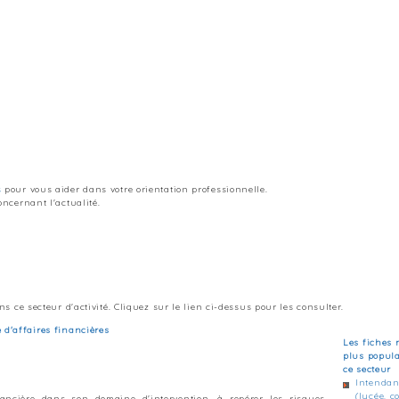
s
pour vous aider dans votre orientation professionnelle.
ncernant l'actualité.
s ce secteur d'activité. Cliquez sur le lien ci-dessus pour les consulter.
 d'affaires financières
Les fiches 
plus popul
ce secteur
Intendan
(lycée, co
nancière dans son domaine d'intervention, à repérer les risques