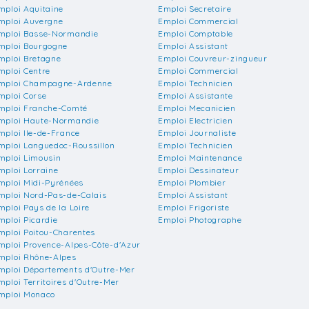
mploi Aquitaine
Emploi Secretaire
mploi Auvergne
Emploi Commercial
mploi Basse-Normandie
Emploi Comptable
mploi Bourgogne
Emploi Assistant
mploi Bretagne
Emploi Couvreur-zingueur
mploi Centre
Emploi Commercial
mploi Champagne-Ardenne
Emploi Technicien
mploi Corse
Emploi Assistante
mploi Franche-Comté
Emploi Mecanicien
mploi Haute-Normandie
Emploi Electricien
mploi Ile-de-France
Emploi Journaliste
mploi Languedoc-Roussillon
Emploi Technicien
mploi Limousin
Emploi Maintenance
mploi Lorraine
Emploi Dessinateur
mploi Midi-Pyrénées
Emploi Plombier
mploi Nord-Pas-de-Calais
Emploi Assistant
mploi Pays de la Loire
Emploi Frigoriste
mploi Picardie
Emploi Photographe
mploi Poitou-Charentes
mploi Provence-Alpes-Côte-d'Azur
mploi Rhône-Alpes
mploi Départements d'Outre-Mer
mploi Territoires d'Outre-Mer
mploi Monaco