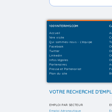
1001INTERIMS.COM
C
Accueil
A
1ère visite
C
Qui sommes-nous - L'équipe
T
Facebook
O
Twitter
O
Linkedin
O
Infos légales
O
Partenaires
A
Presse et Partenariat
F
Plan du site
B
VOTRE RECHERCHE D'EMPL
EMPLOI PAR SECTEUR
E
Emploi Aéronautique
E