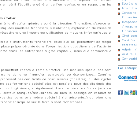
Secrétair
e en péril l'équilibre général de l'entreprise, et en respectant les
Intendan
 -
Consulta
financièr
loi/métier
Responsa
t à la direction générale ou à la direction financière, s'exerce en
/ respon
tiquées (modèles financiers, simulations, exploitation de bases de
financiè
 nécessitant une importante utilisation de moyens informatiques et
Chef com
Contrôle
mble d'instruments financiers, ceux qui lui permettent de réagir
comptabl
place prépondérante dans l'organisation quotidienne de l'activité.
Adjoint /
entée dans les entreprises à gros capitaux, mais elle commence à
Auditeur 
Comptab
Les entrepr
 permettent l'accès à l'emploi/métier. Des modules spécialisés sont
ans le domaine financier, comptable ou économique... Certains
 proposent des certificats de haut niveau (mastères), ou des cycles
ne des formations spécialisées est possible pour des diplômés des
 ou d'ingénieurs, et également dans certains cas à des juristes-
 du secteur banques/assurances, ou bien le passage en cabinet de
xpertise dans une même spécialité (la trésorerie...) ou bien une
financier acquise sur le terrain sont recherchées.