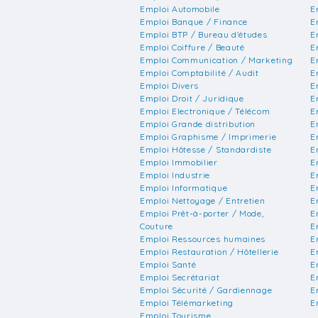
Emploi Automobile
E
Emploi Banque / Finance
E
Emploi BTP / Bureau d'études
E
Emploi Coiffure / Beauté
E
Emploi Communication / Marketing
E
Emploi Comptabilité / Audit
E
Emploi Divers
E
Emploi Droit / Juridique
E
Emploi Electronique / Télécom
E
Emploi Grande distribution
E
Emploi Graphisme / Imprimerie
E
Emploi Hôtesse / Standardiste
E
Emploi Immobilier
E
Emploi Industrie
E
Emploi Informatique
E
Emploi Nettoyage / Entretien
E
Emploi Prêt-à-porter / Mode,
E
Couture
E
Emploi Ressources humaines
E
Emploi Restauration / Hôtellerie
E
Emploi Santé
E
Emploi Secrétariat
E
Emploi Sécurité / Gardiennage
E
Emploi Télémarketing
E
Emploi Tourisme