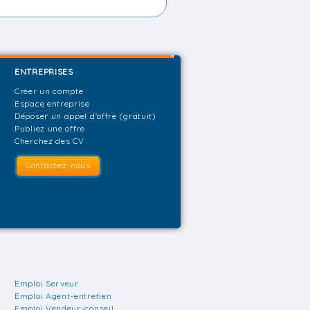
ENTREPRISES
Créer un compte
Espace entreprise
Déposer un appel d'offre (gratuit)
Publiez une offre
Cherchez des CV
Contactez-nous
Emploi Serveur
Emploi Agent-entretien
Emploi Vendeur-conseil