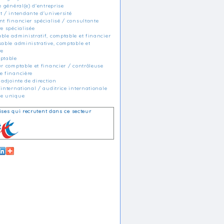
e général(e) d'entreprise
t / intendante d'université
nt financier spécialisé / consultante
e spécialisée
ble administratif, comptable et financier
sable administrative, comptable et
re
ptable
ur comptable et financier / contrôleuse
e financière
 adjointe de direction
international / auditrice internationale
le unique
ises qui recrutent dans ce secteur