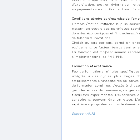
d'exploitation, tout en évitant de mettr
engagements - en particulier financiers
Conditions générales d'exercice de l'emp
L'emploi/métier, rattaché le plus souven
mettant en oeuvre des techniques sophis
données économiques et financières...)
de télécommunications.
Choisit au cas par cas, parmi un ense
rapidement. Le facteur temps tient une 
La fonction est majoritairement représ
s'implanter dans les PME-PMI.
Formation et expérience
Peu de formations initiales spécifiques
intégrés à des cycles plus larges d
établissements universitaires ou privés
de formation continue. L'accès à chacu
grandes écoles de commerce, de gestion
fiscalistes expérimentés. L'expérience
consultant, peuvent être un atout. L'e
expérience polyvalente dans le domaine 
Source : ANPE