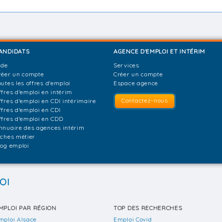
ANDIDATS
AGENCE D'EMPLOI ET INTÉRIM
ide
Services
réer un compte
Créer un compte
outes les offres d'emploi
Espace agence
ffres d'emploi en intérim
Contactez-nous
ffres d'emploi en CDI intérimaire
ffres d'emploi en CDI
ffres d'emploi en CDD
nnuaire des agences intérim
iches métier
log emploi
OI
MPLOI PAR RÉGION
TOP DES RECHERCHES
mploi Alsace
Emploi Covid